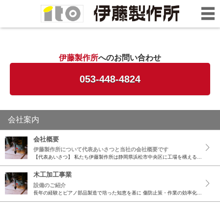
伊藤製作所
へのお問い合わせ
053-448-4824
会社案内
会社概要
伊藤製作所について代表あいさつと当社の会社概要です
【代表あいさつ】 私たち伊藤製作所は静岡県浜松市中央区に工場を構える会社です。 長年お付き合い頂いている大手楽器・ゲーム機器・ＡＶ機器等のメーカー様に 非常に厳しい品質と納期を求められながら育...
木工加工事業
設備のご紹介
長年の経験とピアノ部品製造で培った知恵を基に 傷防止策・作業の効率化として機械から 次の機械への移動を最小限にし、 1台の機械で出来るだけ多くの加工が出来るよう、 専用機やNCマシンを導入し品...