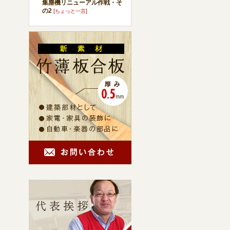
集塵機リニューアル作戦・そ
の2
[
]
ちょっと一言