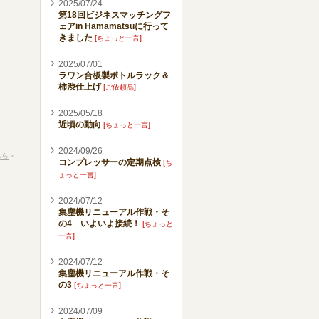
2025/07/24
第18回ビジネスマッチングフ
ェアin Hamamatsuに行って
きました
[
]
ちょっと一言
2025/07/01
ラワン合板製ボトルラック＆
柿渋仕上げ
[
]
ご依頼品
2025/05/18
近頃の動向
[
]
ちょっと一言
2024/09/26
ちら
»
コンプレッサーの定期点検
[
ち
]
ょっと一言
2024/07/12
集塵機リニューアル作戦・そ
の4 いよいよ接続！
[
ちょっと
]
一言
2024/07/12
集塵機リニューアル作戦・そ
の3
[
]
ちょっと一言
2024/07/09