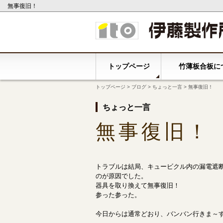
無事復旧！
トップページ
竹薄板合板に
トップページ
>
ブログ
>
ちょっと一言
> 無事復旧！
ちょっと一言
無事復旧！
トラブルは結局、キュービクル内の漏電遮
のが原因でした。
器具を取り換えて無事復旧！
参った参った。
今日からは通常どおり、バンバン行きま～