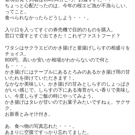
ちょっと心配だったのは、今年の桜エビ漁が不漁らしい、
ってこと。
食べられなかったらどうしよう・・・。
入り口を入ってすぐの券売機で目的のものを購入。
窓口で渡すとすぐ出てきた！これぞファストフード？
ワタシはサクラエビのかき揚げと釜揚げしらすの相盛りを
チョイス。
800円。高いか安いか相場がわからないので何と
も・・・。
かき揚げにはテーブルにあるとろみのあるかき揚げ用の甘
いたれを掛けていただきます！。
なかなか美味しい。かき揚げの甘みとしらすのしょっぱさ
がいい感じで。しらすの下にある海苔がいい香りで美味し
い。今度しらすご飯の時にやってみよう。
かき揚げはタレが甘いのでお菓子みたいですねぇ。サクサ
ク。
お新香とみそ汁付き。
あ、食べ物の写真忘れた・・・。
あまりに空腹ですっかり忘れてました。