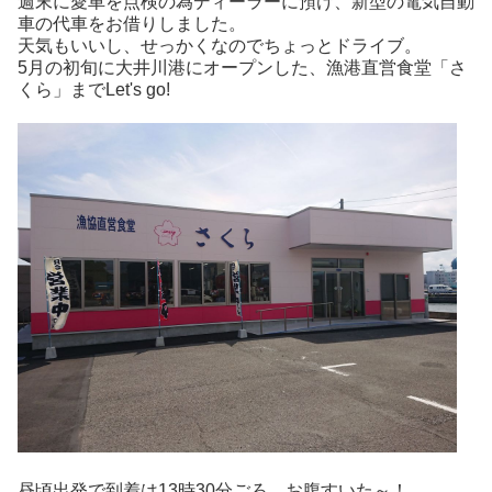
週末に愛車を点検の為ディーラーに預け、新型の電気自動
車の代車をお借りしました。
天気もいいし、せっかくなのでちょっとドライブ。
5月の初旬に大井川港にオープンした、漁港直営食堂「さ
くら」までLet's go!
昼頃出発で到着は13時30分ごろ。お腹すいた～！